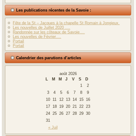
Les publications récentes de la Savoie :
Fête de la St – Jacques à la chapelle St Romain à Jongieux.
Les nouvelles de Juillet 2020 ….
Randonnée sur les côteaux de Savoie….
Les nouvelles de Février….
Portail
Portail
Calendrier des parutions d’articles
août 2026
L
M
M
J
V
S
D
1
2
3
4
5
6
7
8
9
10
11
12
13
14
15
16
17
18
19
20
21
22
23
24
25
26
27
28
29
30
31
« Juil