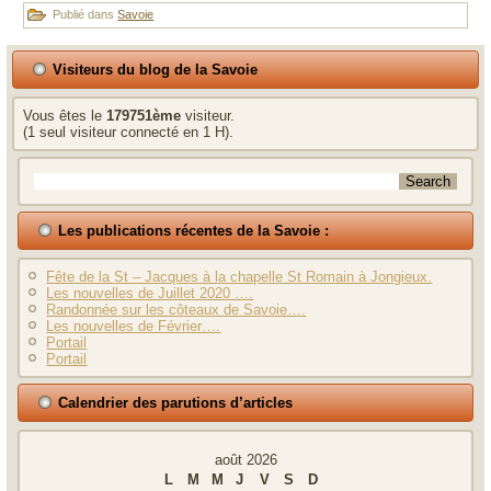
Publié dans
Savoie
Visiteurs du blog de la Savoie
Vous êtes le
179751ème
visiteur.
(1 seul visiteur connecté en 1 H).
Les publications récentes de la Savoie :
Fête de la St – Jacques à la chapelle St Romain à Jongieux.
Les nouvelles de Juillet 2020 ….
Randonnée sur les côteaux de Savoie….
Les nouvelles de Février….
Portail
Portail
Calendrier des parutions d’articles
août 2026
L
M
M
J
V
S
D