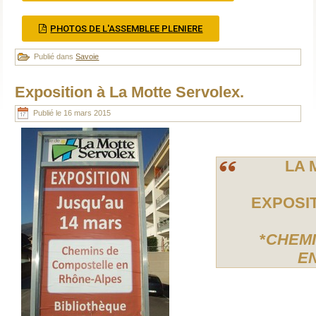
PHOTOS DE L'ASSEMBLEE PLENIERE
Publié dans
Savoie
Exposition à La Motte Servolex.
Publié le
16 mars 2015
LA MO
EXPOSIT
*
CHEMI
EN RH