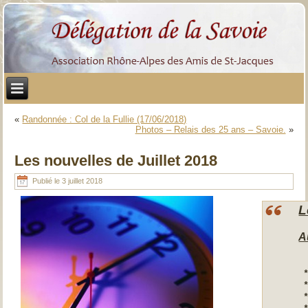
«
Randonnée : Col de la Fullie (17/06/2018)
Photos – Relais des 25 ans – Savoie.
»
Les nouvelles de Juillet 2018
Publié le
3 juillet 2018
L
A
*
* 
*