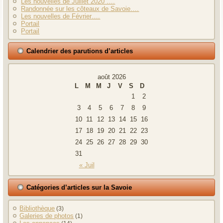
Les nouvelles de Juillet 2020 ….
Randonnée sur les côteaux de Savoie….
Les nouvelles de Février….
Portail
Portail
Calendrier des parutions d’articles
août 2026
L
M
M
J
V
S
D
1
2
3
4
5
6
7
8
9
10
11
12
13
14
15
16
17
18
19
20
21
22
23
24
25
26
27
28
29
30
31
« Juil
Catégories d’articles sur la Savoie
Bibliothèque
(3)
Galeries de photos
(1)