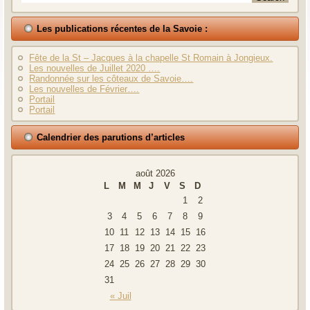
Les publications récentes de la Savoie :
Fête de la St – Jacques à la chapelle St Romain à Jongieux.
Les nouvelles de Juillet 2020 ….
Randonnée sur les côteaux de Savoie….
Les nouvelles de Février….
Portail
Portail
Calendrier des parutions d’articles
août 2026
L
M
M
J
V
S
D
1
2
3
4
5
6
7
8
9
10
11
12
13
14
15
16
17
18
19
20
21
22
23
24
25
26
27
28
29
30
31
« Juil